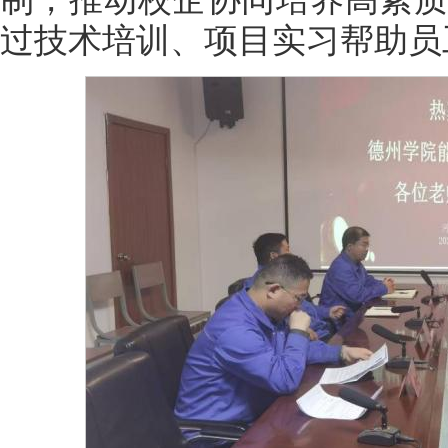
过技术培训、项目实习帮助员