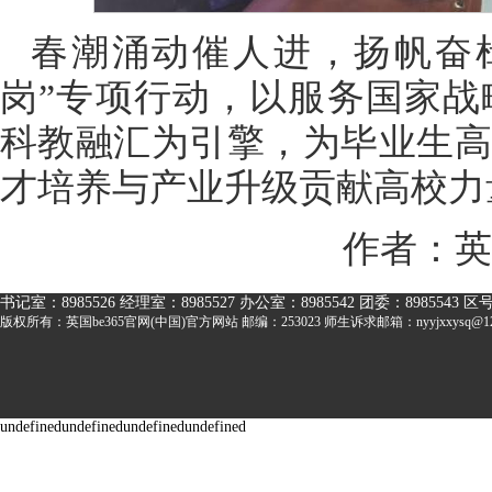
春潮涌动催人进，扬帆奋
岗”专项行动，以服务国家
科教融汇为引擎，为毕业生
才培养与产业升级贡献高校力
作者：英
书记室：8985526 经理室：8985527 办公
室：8985542 团委：8985543
区号
版权所有：英国be365官网(中国)官方网站 邮编：253023
师生诉求邮箱：nyyjxxysq@12
undefinedundefinedundefinedundefined