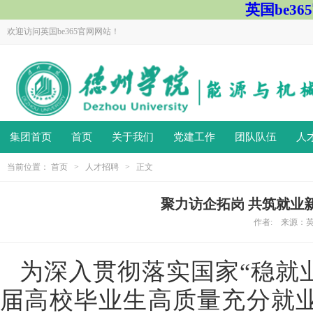
英国be3
欢迎访问英国be365官网网站！
集团首页
首页
关于我们
党建工作
团队队伍
人
当前位置：
首页
>
人才招聘
> 正文
聚力访企拓岗 共筑就业新
作者: 来源：英国b
为深入贯彻落实国家“稳就业
届高校毕业生高质量充分就业