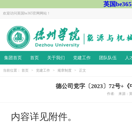
英国be3
欢迎访问英国be365官网网站！
集团首页
首页
关于我们
党建工作
团队队伍
人
当前位置：
首页
>
党建工作
>
规章制度
> 正文
德公司党字〔2023〕72号+
作者: 来源：英国b
内容详见附件。