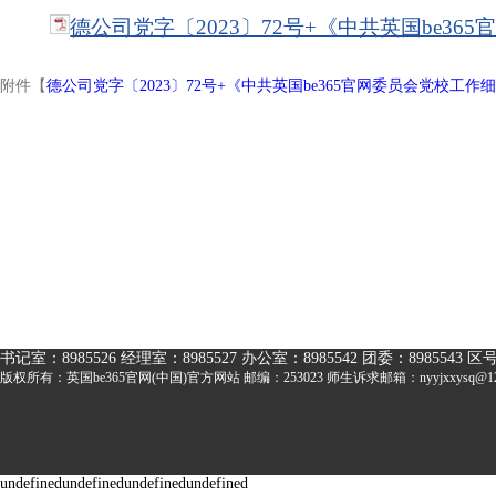
德公司党字〔2023〕72号+《中共英国be365
附件【
德公司党字〔2023〕72号+《中共英国be365官网委员会党校工作细则
书记室：8985526 经理室：8985527 办公
室：8985542 团委：8985543
区号
版权所有：英国be365官网(中国)官方网站 邮编：253023
师生诉求邮箱：nyyjxxysq@12
undefinedundefinedundefinedundefined