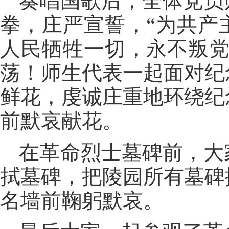
奏唱国歌后，全体党员
拳，庄严宣誓，“为共产
人民牺牲一切，永不叛党
荡！师生代表一起面对纪
鲜花，虔诚庄重地环绕纪
前默哀献花。
在革命烈士墓碑前，大
拭墓碑，把陵园所有墓碑
名墙前鞠躬默哀。