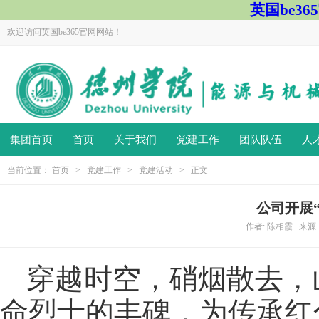
英国be3
欢迎访问英国be365官网网站！
集团首页
首页
关于我们
党建工作
团队队伍
人
当前位置：
首页
>
党建工作
>
党建活动
> 正文
公司开展
作者: 陈相霞 来源：英
穿越时空，硝烟散去，
命烈士的丰碑，为传承红