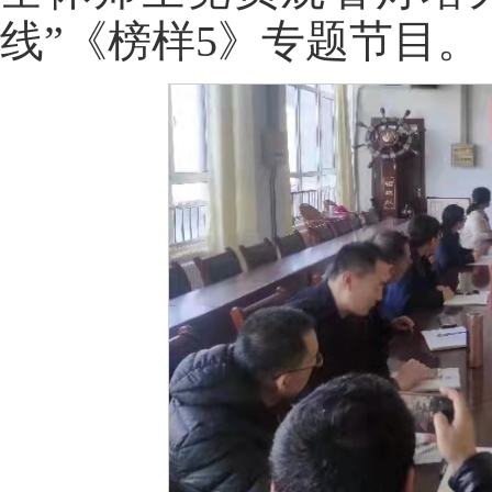
线”《榜样5》专题节目。