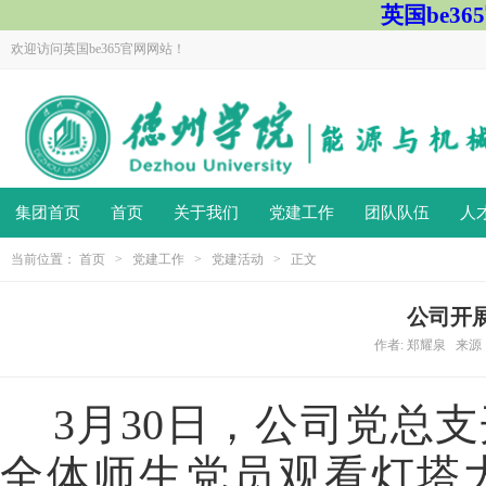
英国be3
欢迎访问英国be365官网网站！
集团首页
首页
关于我们
党建工作
团队队伍
人
当前位置：
首页
>
党建工作
>
党建活动
> 正文
公司开
作者: 郑耀泉 来源：英
3月30日，公司党总
全体师生党员观看灯塔