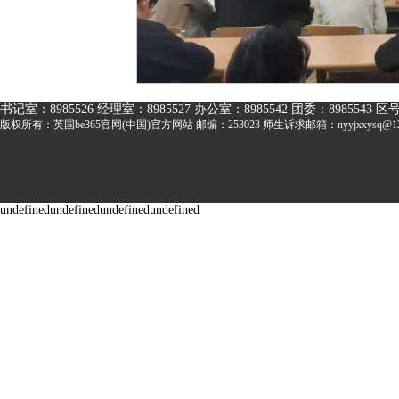
书记室：8985526 经理室：8985527 办公
室：8985542 团委：8985543
区号
版权所有：英国be365官网(中国)官方网站 邮编：253023
师生诉求邮箱：nyyjxxysq@12
undefinedundefinedundefinedundefined