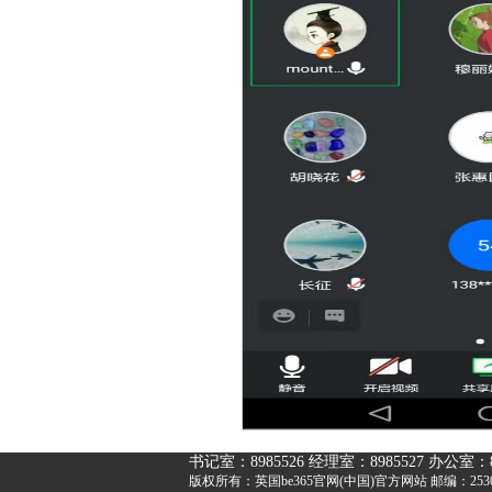
书记室：8985526 经理室：8985527 办公
室：8
版权所有：英国be365官网(中国)官方网站 邮编：253