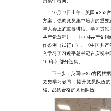
员集中培训。
10月23日上午，英国be
方案，强调党员集中培训的重要
年大会上的重要讲话、学习贯彻
共产党章程》、《中国共产党组
作条例（试行）》、《中国共产
入学习了习近平总书记在庆祝中
100年》部分选集。
下一步，英国be365官网
党史学习教育，提升党员队伍的
格、品德合格的党员队伍。