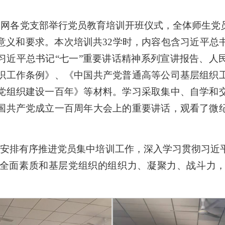
365官网各党支部举行党员教育培训开班仪式，全体师生
意义和要求。本次培训共32学时，内容包含习近平总
习近平总书记“七一”重要讲话精神系列宣讲报告、人
织工作条例》、《中国共产党普通高等公司基层组织
党组织建设一百年》等材料。学习采取集中、自学和
国共产党成立一百周年大会上的重要讲话，观看了微
根据安排有序推进党员集中培训工作，深入学习贯彻习
全面素质和基层党组织的组织力、凝聚力、战斗力