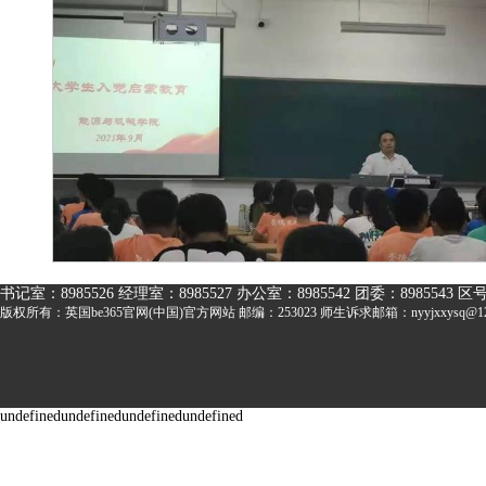
书记室：8985526 经理室：8985527 办公
室：8985542 团委：8985543
区号
版权所有：英国be365官网(中国)官方网站 邮编：253023
师生诉求邮箱：nyyjxxysq@12
undefinedundefinedundefinedundefined