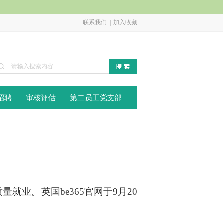
联系我们
|
加入收藏
招聘
审核评估
第二员工党支部
就业。英国be365官网于9月20