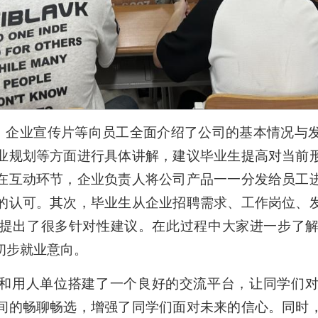
T、企业宣传片等向员工全面介绍了公司的基本情况与
业规划等方面进行具体讲解，建议毕业生提高对当前
在互动环节，企业负责人将公司产品一一分发给员工
的认可。其次，毕业生从企业招聘需求、工作岗位、
提出了很多针对性建议。在此过程中大家进一步了
初步就业意向。
和用人单位搭建了一个良好的交流平台，让同学们
间的畅聊畅选，增强了同学们面对未来的信心。同时