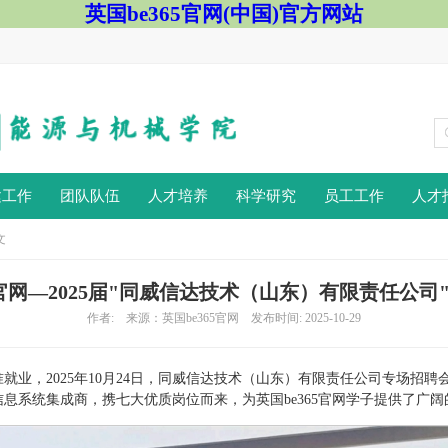
英国be365官网(中国)官方网站
建工作
团队队伍
人才培养
科学研究
员工工作
人才
文
65官网—2025届"同威信达技术（山东）有限责任公司
作者: 来源：英国be365官网 发布时间: 2025-10-29
业，2025年10月24日，同威信达技术（山东）有限责任公司专场招聘会
息系统集成商，携七大优质岗位而来，为英国be365官网学子提供了广