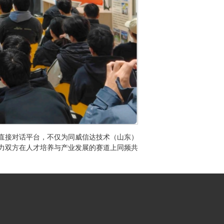
的直接对话平台，不仅为同威信达技术（山东）
助力双方在人才培养与产业发展的赛道上同频共