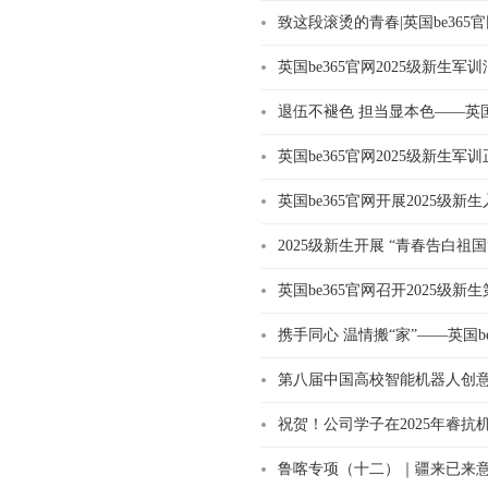
致这段滚烫的青春|英国be365
英国be365官网2025级新生军
退伍不褪色 担当显本色——英国
英国be365官网2025级新生
英国be365官网开展2025级
2025级新生开展 “青春告白
英国be365官网召开2025级
携手同心 温情搬“家”——英国
第八届中国高校智能机器人创
祝贺！公司学子在2025年睿
鲁喀专项（十二）｜疆来已来意